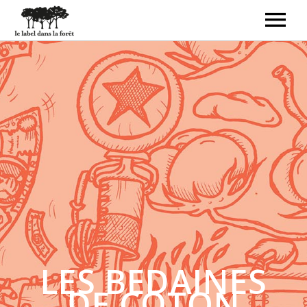
ACCUEIL
LE LABEL
LIVRES-DISQUES
CRÉATEURS
CONTACT
BOUTIQUE
LES BEDAINES
DE COTON