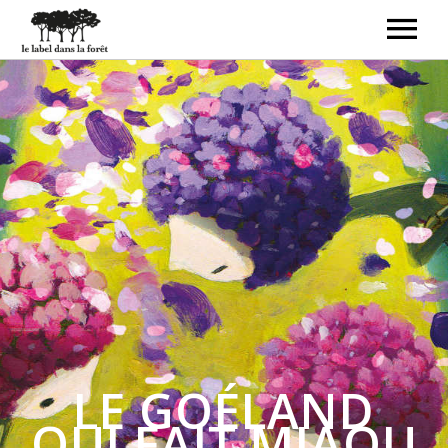
ACCUEIL
LE LABEL
LIVRES-DISQUES
CRÉATEURS
CONTACT
BOUTIQUE
LE GOÉLAND
QUI FAIT MIAOU