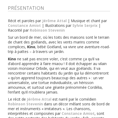
PRÉSENTATION
Récit et paroles par
Jérôme Attal
| Musique et chant par
Constance Amiot
| Illustrations par
Sylvie Serprix
|
Raconté par
Robinson Stevenin
Sur un bord de mer, où les toits des maisons sont le terrain
de chant des goélands, avec les vents marins comme
complices,
Kino
, bébé Goéland, va vivre une aventure-road-
trip à pattes – à travers un jardin.
Kino
ne sait pas encore voler, c’est comme ça qu’il va
d’abord apprendre à faire miaou ! Il doit échapper au vilain
voisin monsieur Orbide, qui en veut aux goélands. Il va
rencontrer certains habitants du jardin qui lui démontreront
« qu’on apprend toujours beaucoup des autres » : un ver
universaliste, une tortue individualiste, un hérisson
amoureux, et surtout une géante prénommée Cordélia,
l’enfant qu’il n’oubliera jamais.
Le récit de
Jérôme Attal
est narré par le comédien
Robinson Stevenin
dans un décor mêlant sons de bord de
mer et instruments « imitateurs ». Les chansons,
interprétées et composées par
Constance Amiot
, sont