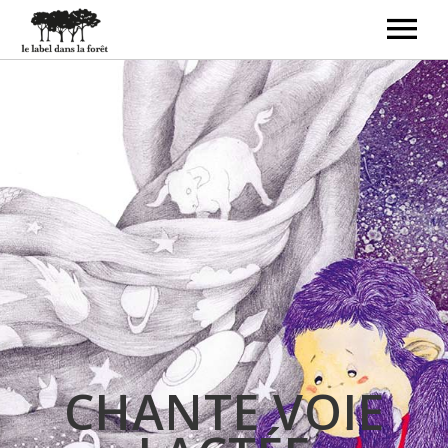
ACCUEIL
LE LABEL
LIVRES-DISQUES
CRÉATEURS
CONTACT
BOUTIQUE
CHANTE VOIE