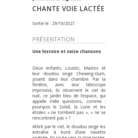
CHANTE VOIE LACTÉE
Sortie le : 29/10/2021
PRÉSENTATION
Une histoire et seize chansons
Deux enfants, Loustic, Mastoc et
leur doudou singe Chewing-Gum,
jouent dans leur chambre. Par la
fenêtre, avec leur télescope
improvisé, ils observent le ciel de
nuit, ce jardin bleu de l’espace, qui
appelle mille questions, comme :
pourquoi le Soleil, la Lune et les
étoiles « ne tombent pas », « ne se
rencontrent pas » ?
Attiré par le ciel, le doudou singe les
entraîne à bord d’une navette
spatiale. En route vers la Voie lactée,