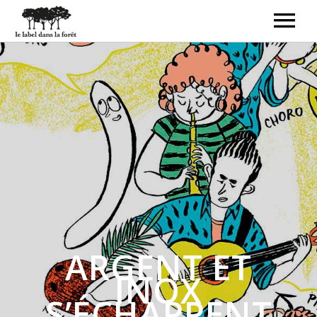
ACCUEIL
LE LABEL
LIVRES-DISQUES
CRÉATEURS
CONTACT
BOUTIQUE
ARGENT ET
INOX
S’ÉCHAPPENT