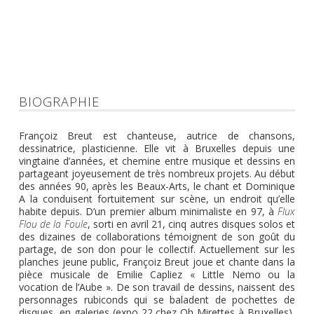
BIOGRAPHIE
Françoiz Breut est chanteuse, autrice de chansons,
dessinatrice, plasticienne. Elle vit à Bruxelles depuis une
vingtaine d’années, et chemine entre musique et dessins en
partageant joyeusement de très nombreux projets. Au début
des années 90, après les Beaux-Arts, le chant et Dominique
A la conduisent fortuitement sur scène, un endroit qu’elle
habite depuis. D’un premier album minimaliste en 97, à
Flux
Flou de la Foule
, sorti en avril 21, cinq autres disques solos et
des dizaines de collaborations témoignent de son goût du
partage, de son don pour le collectif. Actuellement sur les
planches jeune public, Françoiz Breut joue et chante dans la
pièce musicale de Emilie Capliez « Little Nemo ou la
vocation de l’Aube ». De son travail de dessins, naissent des
personnages rubiconds qui se baladent de pochettes de
disques, en galeries (expo 22 chez Oh Mirettes à Bruxelles),