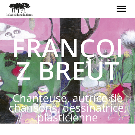
ACCUEIL
LE LABEL
FRANÇOI
LIVRES-DISQUES
CRÉATEURS
CONTACT
BOUTIQUE
Z BREUT
Chanteuse, autrice de
chansons, dessinatrice,
plasticienne